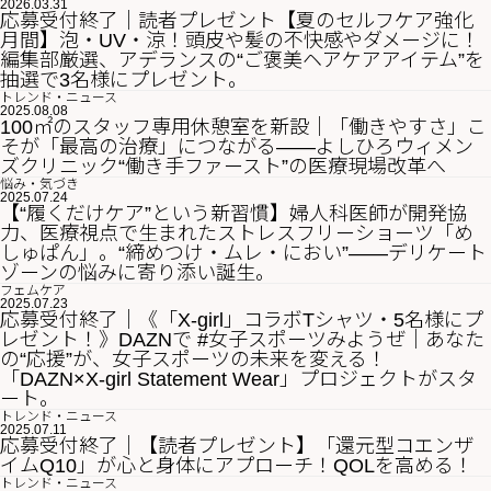
2026.03.31
応募受付終了｜読者プレゼント【夏のセルフケア強化
月間】泡・UV・涼！頭皮や髪の不快感やダメージに！
編集部厳選、アデランスの“ご褒美ヘアケアアイテム”を
抽選で3名様にプレゼント。
トレンド・ニュース
2025.08.08
100㎡のスタッフ専用休憩室を新設｜「働きやすさ」こ
そが「最高の治療」につながる——よしひろウィメン
ズクリニック“働き手ファースト”の医療現場改革へ
悩み・気づき
2025.07.24
【“履くだけケア”という新習慣】婦人科医師が開発協
力、医療視点で生まれたストレスフリーショーツ「め
しゅぱん」。“締めつけ・ムレ・におい”——デリケート
ゾーンの悩みに寄り添い誕生。
フェムケア
2025.07.23
応募受付終了｜《「X-girl」コラボTシャツ・5名様にプ
レゼント！》DAZNで #女子スポーツみようぜ｜あなた
の“応援”が、女子スポーツの未来を変える！
「DAZN×X-girl Statement Wear」プロジェクトがスタ
ート。
トレンド・ニュース
2025.07.11
応募受付終了｜【読者プレゼント】「還元型コエンザ
イムQ10」が心と身体にアプローチ！QOLを高める！
トレンド・ニュース