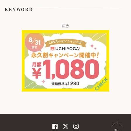
KEYWORD
広告
top