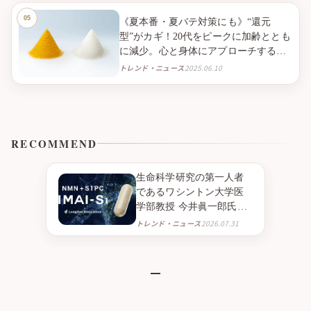
《夏本番・夏バテ対策にも》“還元
型”がカギ！20代をピークに加齢ととも
に減少。心と身体にアプローチする
「還元型コエンザイムQ10」で、毎日
トレンド・ニュース
2025.06.10
のQOLを高める。
RECOMMEND
生命科学研究の第一人者
であるワシントン大学医
学部教授 今井眞一郎氏の
新たな挑戦 NMNとニンニ
トレンド・ニュース
2026.07.31
ク由来成分S1PC※１を組
み合わせたニュートラシ
ューティカル※２「IMAI-
S1」 2026年9月より臨床
試験販売を開始