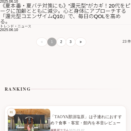
2025.06.10
《夏本番・夏バテ対策にも》“還元型”がカギ！20代をピ
ークに加齢とともに減少。心と身体にアプローチする
「還元型コエンザイムQ10」で、毎日のQOLを高め
る。
トレンド・ニュース
2025.06.10
23 件
1
2
3
RANKING
「TAOYA那須塩原」は子連れにおすす
め？食事・客室・館内を本音レビュー
編集部コラム
2025.05.02