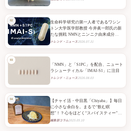
生命科学研究の第一人者であるワシン
トン大学医学部教授 今井眞一郎氏の新
たな挑戦 NMNとニンニク由来成分
S1PC※１を組み合わせたニュートラシ
トレンド・ニュース
2026.07.31
ューティカル※２「IMAI-S1」 2026年9
月より臨床試験販売を開始
「NMN」と「S1PC」を配合、ニュート
ラシューティカル「IMAI-S1」に注目
トレンド・ニュース
2026.08.03
【チャイ活・中目黒「Chiyaba」】毎日
に小さな余白を。まるで“飲む瞑
想”！？心をほどく“スパイスティー”と
の出会い。
編集部コラム
2025.05.10