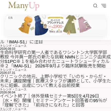
広告
ManyUp（メニーアップ）
HOME
記事一覧 - TOP
「NMN」と「S1PC」を配合、ニュートラシューティカ
ル「IMAI-S1」に注目
トレンド・ニュース
2026.08.03
生命科学研究の第一人者であるワシントン大学医学部
教授 今井眞一郎氏の新たな挑戦 NMNとニンニク由来成
分S1PC※１を組み合わせたニュートラシューティカル
※２「IMAI-S1」 2026年9月より臨床試験販売を開始
トレンド・ニュース
2026.07.31
クリニックの地元、上野小学校で「いのち・からだ・
未来」講座開催｜医療スタッフが講師として、小学生た
ちに妊娠、出産について教える出前授業
トレンド・ニュース
2026.06.04
イベント終了｜体外受精セミナー第5回を4月29日
（水・祝）開催｜セミナーアンケート回答者の95％が
「理解できた」「前向きになれた」と回答
トレンド・ニュース