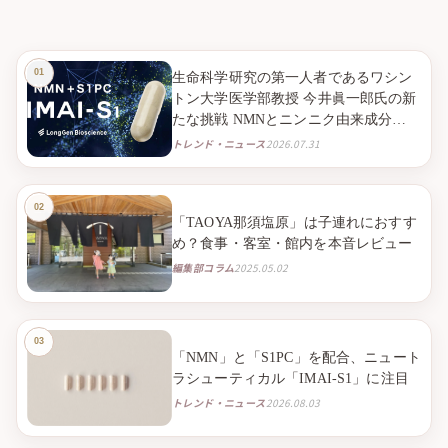
生命科学研究の第一人者であるワシン
トン大学医学部教授 今井眞一郎氏の新
たな挑戦 NMNとニンニク由来成分
S1PC※１を組み合わせたニュートラシ
トレンド・ニュース
2026.07.31
ューティカル※２「IMAI-S1」 2026年9
月より臨床試験販売を開始
「TAOYA那須塩原」は子連れにおすす
め？食事・客室・館内を本音レビュー
編集部コラム
2025.05.02
「NMN」と「S1PC」を配合、ニュート
ラシューティカル「IMAI-S1」に注目
トレンド・ニュース
2026.08.03