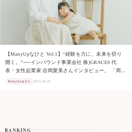
【ManyUpなひと Vol.1】“経験を力に、未来を切り
開く。”──インバウンド事業会社 株)GRACES 代
表・女性起業家 吉岡愛美さんインタビュー。 「周り
と比較せず、自分の気持ちに従う」「積み重ねるこ
ManyUpなひと
2025.04.24
とで自信がつき、自分らしさが養われる」
RANKING