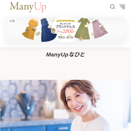
広告
ManyUp（メニーアップ）
HOME
ManyUpなひと
ManyUpなひと