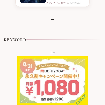
新たな挑戦 NMNとニンニ
トレンド・ニュース
2026.07.31
ク由来成分S1PC※１を組
み合わせたニュートラシ
ューティカル※２「IMAI-
S1」 2026年9月より臨床
試験販売を開始
KEYWORD
広告