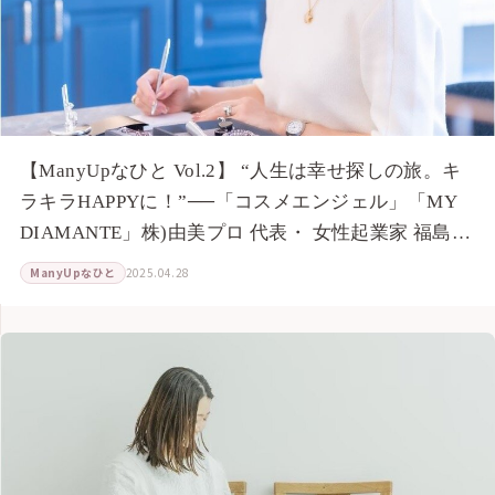
【ManyUpなひと Vol.2】 “人生は幸せ探しの旅。キ
ラキラHAPPYに！”──「コスメエンジェル」「MY
DIAMANTE」株)由美プロ 代表・ 女性起業家 福島由
美さんインタビュー。「ワクワクすることを、人に
ManyUpなひと
2025.04.28
なんと言われようがやる！」「3度目の結婚。最高に
幸せ。」