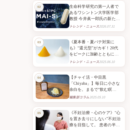
生命科学研究の第一人者で
あるワシントン大学医学部
教授 今井眞一郎氏の新たな
挑戦 NMNとニンニク由来成
トレンド・ニュース
2026.07.31
分S1PC※１を組み合わせた
ニュートラシューティカル
《夏本番・夏バテ対策に
※２「IMAI-S1」 2026年9月
も》“還元型”がカギ！20代
より臨床試験販売を開始
をピークに加齢とともに減
少。心と身体にアプローチ
トレンド・ニュース
2025.06.10
する「還元型コエンザイム
Q10」で、毎日のQOLを高め
【チャイ活・中目黒
る。
「Chiyaba」】毎日に小さな
余白を。まるで“飲む瞑
想”！？心をほどく“スパイス
編集部コラム
2025.05.10
ティー”との出会い。
《不妊治療・心のケア》“心
を置き去りにしない”不妊治
療を目指して。 患者の半数