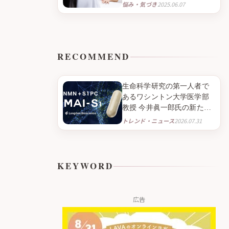
以上が感じる“孤独”に寄り添
悩み・気づき
2025.06.07
う「看護師外来〜こころの
サポート〜」｜よしひろウ
ィメンズクリニックの挑戦
RECOMMEND
生命科学研究の第一人者で
あるワシントン大学医学部
教授 今井眞一郎氏の新たな
挑戦 NMNとニンニク由来成
トレンド・ニュース
2026.07.31
分S1PC※１を組み合わせた
ニュートラシューティカル
※２「IMAI-S1」 2026年9月
より臨床試験販売を開始
KEYWORD
広告