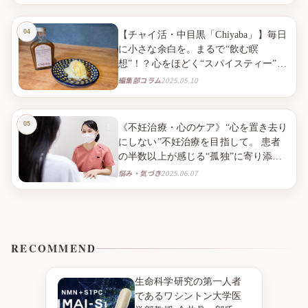
のQOLを高める。
【チャイ活・中目黒「Chiyaba」】毎日
に小さな余白を。まるで“飲む瞑
想”！？心をほどく“スパイスティー”と
の出会い。
編集部コラム
2025.05.10
《不妊治療・心のケア》“心を置き去り
にしない”不妊治療を目指して。 患者
の半数以上が感じる“孤独”に寄り添う
「看護師外来〜こころのサポート〜」
悩み・気づき
2025.06.07
｜よしひろウィメンズクリニックの挑
戦
RECOMMEND
生命科学研究の第一人者
であるワシントン大学医