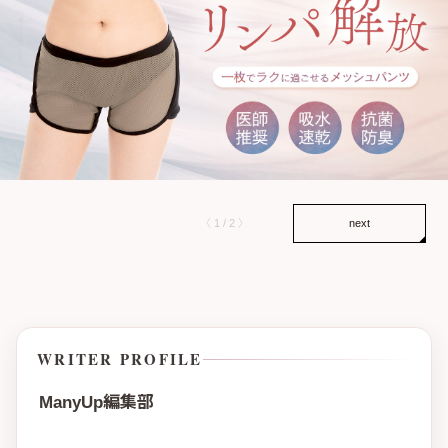
〈 1 / 2 〉
next
WRITER PROFILE
ManyUp編集部