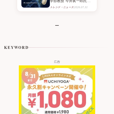
学部教授 今井眞一郎氏の
新たな挑戦 NMNとニンニ
トレンド・ニュース
2026.07.31
ク由来成分S1PC※１を組
み合わせたニュートラシ
ューティカル※２「IMAI-
S1」 2026年9月より臨床
試験販売を開始
KEYWORD
広告