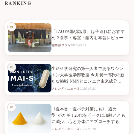
RANKING
「TAOYA那須塩原」は子連れにおすす
め？食事・客室・館内を本音レビュー
編集部コラム
2025.05.02
生命科学研究の第一人者であるワシン
トン大学医学部教授 今井眞一郎氏の新
たな挑戦 NMNとニンニク由来成分
S1PC※１を組み合わせたニュートラシ
トレンド・ニュース
2026.07.31
ューティカル※２「IMAI-S1」 2026年9
月より臨床試験販売を開始
《夏本番・夏バテ対策にも》“還元
型”がカギ！20代をピークに加齢ととも
に減少。心と身体にアプローチする
「還元型コエンザイムQ10」で、毎日
トレンド・ニュース
2025.06.10