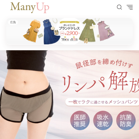
広告
ManyUp（メニーアップ）
HOME
フェムケア
【“履くだけケア”という新習慣】婦人科医師が開発協力、医療視点