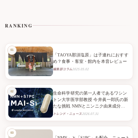
RANKING
「TAOYA那須塩原」は子連れにおすす
め？食事・客室・館内を本音レビュー
編集部コラム
2025.05.02
生命科学研究の第一人者であるワシン
トン大学医学部教授 今井眞一郎氏の新
たな挑戦 NMNとニンニク由来成分
S1PC※１を組み合わせたニュートラシ
トレンド・ニュース
2026.07.31
ューティカル※２「IMAI-S1」 2026年9
月より臨床試験販売を開始
「NMN」と「S1PC」を配合、ニュート