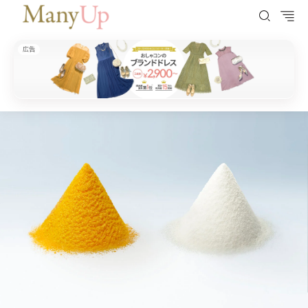
広告
ManyUp（メニーアップ）
HOME
トレンド・ニュース
《夏本番・夏バテ対策にも》“還元型”がカギ！20代をピ