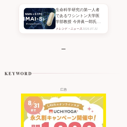
生命科学研究の第一人者
であるワシントン大学医
学部教授 今井眞一郎氏の
新たな挑戦 NMNとニンニ
トレンド・ニュース
2026.07.31
ク由来成分S1PC※１を組
み合わせたニュートラシ
ューティカル※２「IMAI-
S1」 2026年9月より臨床
試験販売を開始
KEYWORD
広告