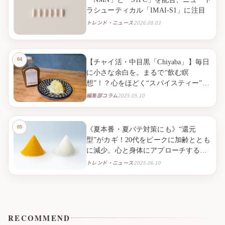
ラシューティカル「IMAI-S1」に注目
トレンド・ニュース
2026.08.03
【チャイ活・中目黒「Chiyaba」】毎日
に小さな余白を。まるで“飲む瞑
想”！？心をほどく“スパイスティー”と
の出会い。
編集部コラム
2025.05.10
《夏本番・夏バテ対策にも》“還元
型”がカギ！20代をピークに加齢ととも
に減少。心と身体にアプローチする
「還元型コエンザイムQ10」で、毎日
トレンド・ニュース
2025.06.10
のQOLを高める。
RECOMMEND