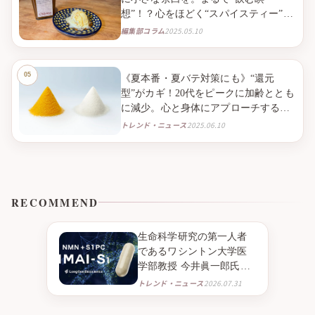
想”！？心をほどく“スパイスティー”と
の出会い。
編集部コラム
2025.05.10
《夏本番・夏バテ対策にも》“還元
型”がカギ！20代をピークに加齢ととも
に減少。心と身体にアプローチする
「還元型コエンザイムQ10」で、毎日
トレンド・ニュース
2025.06.10
のQOLを高める。
RECOMMEND
生命科学研究の第一人者
であるワシントン大学医
学部教授 今井眞一郎氏の
新たな挑戦 NMNとニンニ
トレンド・ニュース
2026.07.31
ク由来成分S1PC※１を組
み合わせたニュートラシ