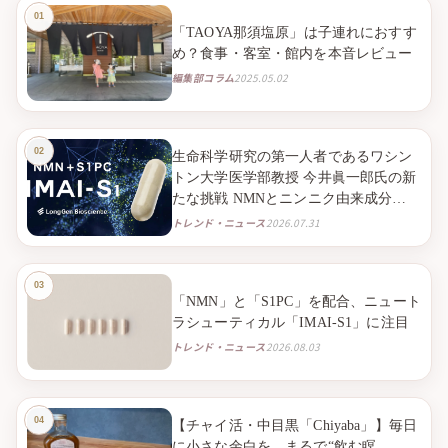
「TAOYA那須塩原」は子連れにおすす
め？食事・客室・館内を本音レビュー
編集部コラム
2025.05.02
生命科学研究の第一人者であるワシン
トン大学医学部教授 今井眞一郎氏の新
たな挑戦 NMNとニンニク由来成分
S1PC※１を組み合わせたニュートラシ
トレンド・ニュース
2026.07.31
ューティカル※２「IMAI-S1」 2026年9
月より臨床試験販売を開始
「NMN」と「S1PC」を配合、ニュート
ラシューティカル「IMAI-S1」に注目
トレンド・ニュース
2026.08.03
【チャイ活・中目黒「Chiyaba」】毎日
に小さな余白を。まるで“飲む瞑