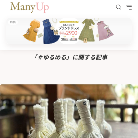
広告
ManyUp（メニーアップ）
HOME
＃ゆるめる
「＃ゆるめる」に関する記事