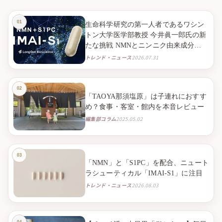
生命科学研究の第一人者であるワシン
トン大学医学部教授 今井眞一郎氏の新
たな挑戦 NMNとニンニク由来成分
S1PC※１を組み合わせたニュートラシ
トレンド・ニュース
2026.07.31
ューティカル※２「IMAI-S1」 2026年9
月より臨床試験販売を開始
「TAOYA那須塩原」は子連れにおすす
め？食事・客室・館内を本音レビュー
編集部コラム
2025.05.02
「NMN」と「S1PC」を配合、ニュート
ラシューティカル「IMAI-S1」に注目
トレンド・ニュース
2026.08.03