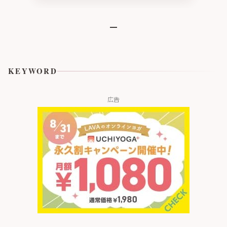
み合わせたニュートラシ
ューティカル※２「IMAI-
S1」 2026年9月より臨床
試験販売を開始
KEYWORD
広告