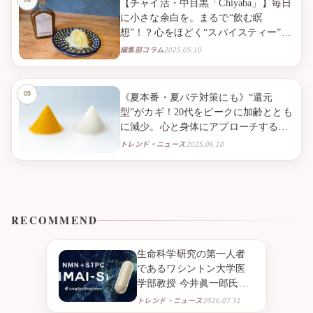
【チャイ活・中目黒「Chiyaba」】毎日
に小さな余白を。まるで“飲む瞑
想”！？心をほどく“スパイスティー”と
の出会い。
編集部コラム
2025.05.10
《夏本番・夏バテ対策にも》“還元
型”がカギ！20代をピークに加齢ととも
に減少。心と身体にアプローチする
「還元型コエンザイムQ10」で、毎日
トレンド・ニュース
2025.06.10
のQOLを高める。
RECOMMEND
生命科学研究の第一人者
であるワシントン大学医
学部教授 今井眞一郎氏の
新たな挑戦 NMNとニンニ
トレンド・ニュース
2026.07.31
ク由来成分S1PC※１を組