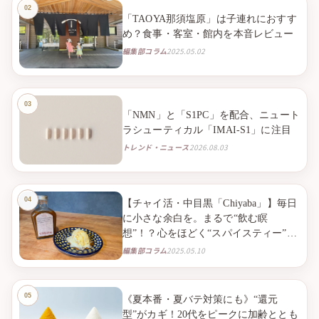
「TAOYA那須塩原」は子連れにおすす
め？食事・客室・館内を本音レビュー
編集部コラム
2025.05.02
「NMN」と「S1PC」を配合、ニュート
ラシューティカル「IMAI-S1」に注目
トレンド・ニュース
2026.08.03
【チャイ活・中目黒「Chiyaba」】毎日
に小さな余白を。まるで“飲む瞑
想”！？心をほどく“スパイスティー”と
の出会い。
編集部コラム
2025.05.10
《夏本番・夏バテ対策にも》“還元
型”がカギ！20代をピークに加齢ととも