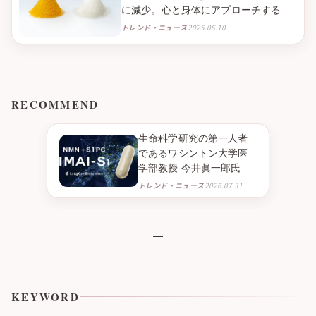
に減少。心と身体にアプローチする
「還元型コエンザイムQ10」で、毎日
トレンド・ニュース
2025.06.10
のQOLを高める。
RECOMMEND
生命科学研究の第一人者
であるワシントン大学医
学部教授 今井眞一郎氏の
新たな挑戦 NMNとニンニ
トレンド・ニュース
2026.07.31
ク由来成分S1PC※１を組
み合わせたニュートラシ
ューティカル※２「IMAI-
S1」 2026年9月より臨床
試験販売を開始
KEYWORD