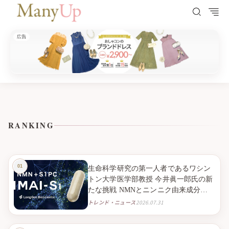
広告
ManyUp（メニーアップ）
HOME
記事一覧 - タグ
RANKING
生命科学研究の第一人者であるワシン
トン大学医学部教授 今井眞一郎氏の新
たな挑戦 NMNとニンニク由来成分
S1PC※１を組み合わせたニュートラシ
トレンド・ニュース
2026.07.31
ューティカル※２「IMAI-S1」 2026年9
月より臨床試験販売を開始